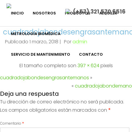
(+57) 321 570 6516
INICIO
NOSOTROS
PRODUCTOS
ALQUILER
cuadradojabondesengrasanteman
METROLOGÍA BIOMÉDICA
Publicado
1 marzo, 2018
|
Por
admin
SERVICIO DE MANTENIMIENTO
CONTACTO
El tamaño completo son
397 × 624
pixels
cuadradojabondesengrasantemanos
»
«
cuadradojabondemano
Deja una respuesta
Tu dirección de correo electrónico no será publicada.
Los campos obligatorios están marcados con
*
Comentario
*